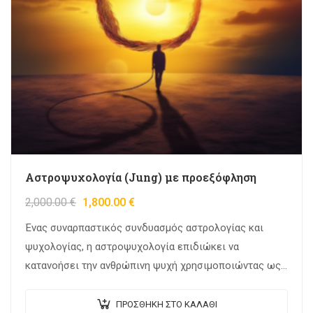
Αστροψυχολογία (Jung) με προεξόφληση
2,000.00
€
1,800.00
€
Ένας συναρπαστικός συνδυασμός αστρολογίας και
ψυχολογίας, η αστροψυχολογία επιδιώκει να
κατανοήσει την ανθρώπινη ψυχή χρησιμοποιώντας ως
πυξίδα τις ουράνιες επιρροές. Η ιδέα δεν είναι
καινούργια. Η ανθρωπότητα ανέκαθεν αναζητούσε…
ΠΡΟΣΘΉΚΗ ΣΤΟ ΚΑΛΆΘΙ