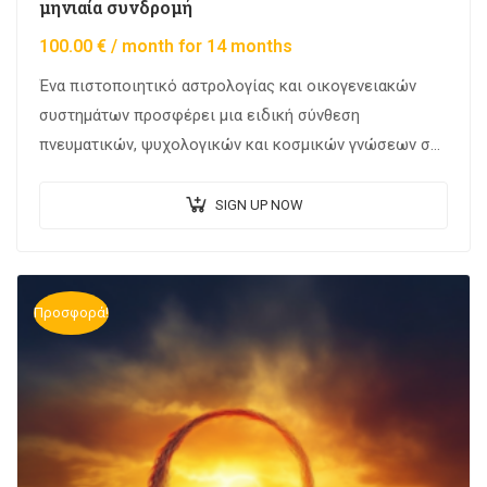
μηνιαία συνδρομή
100.00
€
/ month for 14 months
Ένα πιστοποιητικό αστρολογίας και οικογενειακών
συστημάτων προσφέρει μια ειδική σύνθεση
πνευματικών, ψυχολογικών και κοσμικών γνώσεων σε
μια κοινωνία που φιλοδοξεί να κατανοήσει τους
περίπλοκους δεσμούς μεταξύ των ανθρώπων, της…
SIGN UP NOW
Προσφορά!