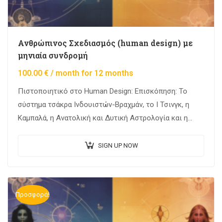
Ανθρώπινος Σχεδιασμός (human design) με
μηνιαία συνδρομή
100.00
€
/ month for 12 months
Πιστοποιητικό στο Human Design: Επισκόπηση: Το
σύστημα τσάκρα Ινδουιστών-Βραχμάν, το Ι Τσινγκ, η
Καμπαλά, η Ανατολική και Δυτική Αστρολογία και η
κβαντική φυσική συνδυάζονται όλα στο Ανθρώπινο
Σχέδιο. Προσφέρει…
SIGN UP NOW
Προσφορά!