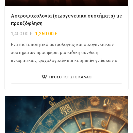
Αστροψυχολογία (οικογενειακά συστήματα) με
προεξόφληση
1,400.00
€
1,260.00
€
Ένα πιστοποιητικό αστρολογίας και οικογενειακών
συστημάτων προσφέρει μια ειδική σύνθεση
πνευματικών, ψυχολογικών και κοσμικών γνώσεων σε
μια κοινωνία που φιλοδοξεί να κατανοήσει τους
περίπλοκους δεσμούς μεταξύ των ανθρώπων, της…
ΠΡΟΣΘΉΚΗ ΣΤΟ ΚΑΛΆΘΙ