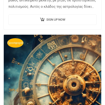
βάθος αντικείμενο μελέτης με ρίζες σε προϊστορικούς
πολιτισμούς. Αυτός ο κλάδος της αστρολογίας δίνει
μεγάλη έμφαση στις παραδοσιακές τεχνικές που
έχουν…
SIGN UP NOW
Προσφορά!