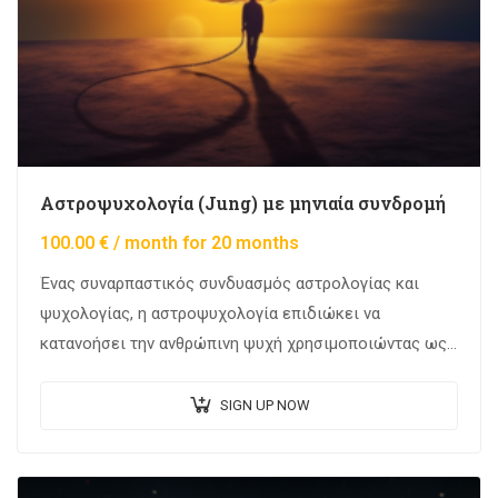
Αστροψυχολογία (Jung) με μηνιαία συνδρομή
100.00
€
/ month for 20 months
Ένας συναρπαστικός συνδυασμός αστρολογίας και
ψυχολογίας, η αστροψυχολογία επιδιώκει να
κατανοήσει την ανθρώπινη ψυχή χρησιμοποιώντας ως
πυξίδα τις ουράνιες επιρροές. Η ιδέα δεν είναι
καινούργια. Η ανθρωπότητα ανέκαθεν αναζητούσε…
SIGN UP NOW