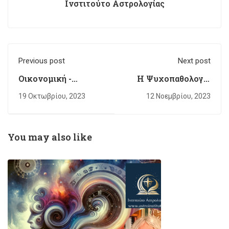
Ινστιτούτο Αστρολογίας
Previous post
Next post
Οικονομική -
Η Ψυχοπαθολογία
Εγκόσμια
των 10 Πλανητών
19 Οκτωβρίου, 2023
12 Νοεμβρίου, 2023
Αστρολογία
και Χείρωνα - Λίλιθ -
Δήμητρας - Δεσμών
You may also like