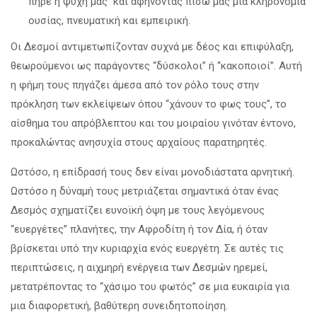
πήρε η ψυχή μας και αφήνοντας πίσω μας μια κληρονομιά
ουσίας, πνευματική και εμπειρική.
Οι Δεσμοί αντιμετωπίζονταν συχνά με δέος και επιφύλαξη,
θεωρούμενοι ως παράγοντες “δύσκολοι” ή “κακοποιοί”. Αυτή
η φήμη τους πηγάζει άμεσα από τον ρόλο τους στην
πρόκληση των εκλείψεων όπου “χάνουν το φως τους”, το
αίσθημα του απρόβλεπτου και του μοιραίου γινόταν έντονο,
προκαλώντας ανησυχία στους αρχαίους παρατηρητές.
Ωστόσο, η επίδρασή τους δεν είναι μονοδιάστατα αρνητική.
Ωστόσο η δύναμή τους μετριάζεται σημαντικά όταν ένας
Δεσμός σχηματίζει ευνοϊκή όψη με τους λεγόμενους
“ευεργέτες” πλανήτες, την Αφροδίτη ή τον Δία, ή όταν
βρίσκεται υπό την κυριαρχία ενός ευεργέτη. Σε αυτές τις
περιπτώσεις, η αιχμηρή ενέργεια των Δεσμών ηρεμεί,
μετατρέποντας το “χάσιμο του φωτός” σε μια ευκαιρία για
μια διαφορετική, βαθύτερη συνειδητοποίηση.