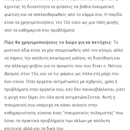
έχοντας τη δυνατότητα να φτάσεις σε βαθιά πνευματική
φώτιση και να απελευθερωθείς από το κάρμα σου. Η παγίδα
είναι να χρησιμοποιήσεις τον 12ο οίκο ως μια τάση φυγής
από τα καθημερινά σου προβλήματα.
Πώς θα χρησιμοποιήσεις το δώρο για να πετύχεις:
Το
μυστικό εδώ είναι να μην απομονωθείς από τον κόσμο, αλλά
να πάρεις την απόλυτη εσωτερική γαλήνη, τη διαίσθηση και
την έλλειψη φόβου για το άγνωστο που σου δίνει ο Νότιος
Δεσμός στον 12ο, και να τις φέρεις ως όπλα στη μάχη του
6ου οίκου. Όταν έρχεσαι αντιμέτωπος με εχθρούς, χρέη ή
προβλήματα στην εργασία σου, εσύ δεν πανικοβάλλεσαι, γιατί
η ψυχή σου ξέρει ότι όλα αυτά αντιμετώπιζονται. Αυτή η
πνευματική σου υπεροχή σε κάνει ανίκητο στην
καθημερινότητα, γίνεσαι ένας “πνευματικός πολεμιστής” που
λύνει τα πρακτικά προβλήματα των άλλων με απόλυτη
επιτυχία, αλλά και τα δικά του.