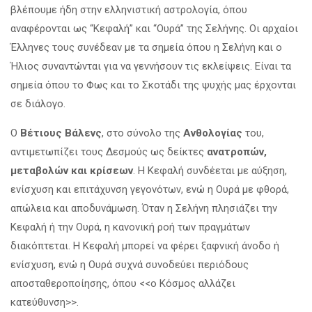
βλέπουμε ήδη στην ελληνιστική αστρολογία, όπου
αναφέρονται ως “Κεφαλή” και “Ουρά” της Σελήνης. Οι αρχαίοι
Έλληνες τους συνέδεαν με τα σημεία όπου η Σελήνη και ο
Ήλιος συναντώνται για να γεννήσουν τις εκλείψεις. Είναι τα
σημεία όπου το Φως και το Σκοτάδι της ψυχής μας έρχονται
σε διάλογο.
Ο
Βέτιους Βάλενς
, στο σύνολο της
Ανθολογίας
του,
αντιμετωπίζει τους Δεσμούς ως δείκτες
ανατροπών,
μεταβολών και κρίσεων
. Η Κεφαλή συνδέεται με αύξηση,
ενίσχυση και επιτάχυνση γεγονότων, ενώ η Ουρά με φθορά,
απώλεια και αποδυνάμωση. Όταν η Σελήνη πλησιάζει την
Κεφαλή ή την Ουρά, η κανονική ροή των πραγμάτων
διακόπτεται. Η Κεφαλή μπορεί να φέρει ξαφνική άνοδο ή
ενίσχυση, ενώ η Ουρά συχνά συνοδεύει περιόδους
αποσταθεροποίησης, όπου <<ο Κόσμος αλλάζει
κατεύθυνση>>.