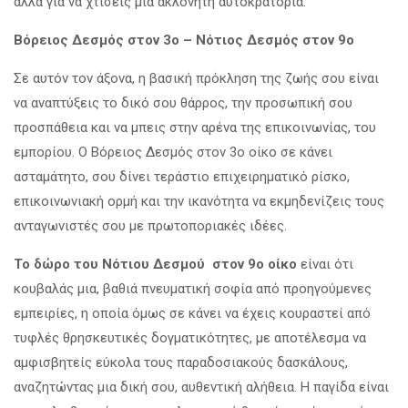
αλλά για να χτίσεις μια ακλόνητη αυτοκρατορία.
Βόρειος Δεσμός στον 3ο – Νότιος Δεσμός στον 9ο
Σε αυτόν τον άξονα, η βασική πρόκληση της ζωής σου είναι
να αναπτύξεις το δικό σου θάρρος, την προσωπική σου
προσπάθεια και να μπεις στην αρένα της επικοινωνίας, του
εμπορίου. Ο Βόρειος Δεσμός στον 3ο οίκο σε κάνει
ασταμάτητο, σου δίνει τεράστιο επιχειρηματικό ρίσκο,
επικοινωνιακή ορμή και την ικανότητα να εκμηδενίζεις τους
ανταγωνιστές σου με πρωτοποριακές ιδέες.
Το δώρο του Νότιου Δεσμού στον 9ο οίκο
είναι ότι
κουβαλάς μια, βαθιά πνευματική σοφία από προηγούμενες
εμπειρίες, η οποία όμως σε κάνει να έχεις κουραστεί από
τυφλές θρησκευτικές δογματικότητες, με αποτέλεσμα να
αμφισβητείς εύκολα τους παραδοσιακούς δασκάλους,
αναζητώντας μια δική σου, αυθεντική αλήθεια. Η παγίδα είναι