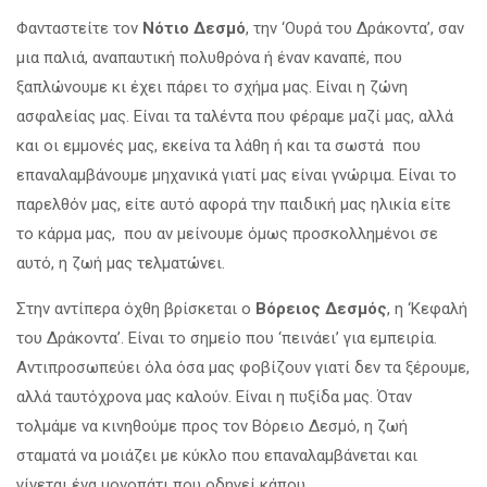
Φανταστείτε τον
Νότιο Δεσμό
, την ‘Ουρά του Δράκοντα’, σαν
μια παλιά, αναπαυτική πολυθρόνα ή έναν καναπέ, που
ξαπλώνουμε κι έχει πάρει το σχήμα μας. Είναι η ζώνη
ασφαλείας μας. Είναι τα ταλέντα που φέραμε μαζί μας, αλλά
και οι εμμονές μας, εκείνα τα λάθη ή και τα σωστά που
επαναλαμβάνουμε μηχανικά γιατί μας είναι γνώριμα. Είναι το
παρελθόν μας, είτε αυτό αφορά την παιδική μας ηλικία είτε
το κάρμα μας, που αν μείνουμε όμως προσκολλημένοι σε
αυτό, η ζωή μας τελματώνει.
Στην αντίπερα όχθη βρίσκεται ο
Βόρειος Δεσμός
, η ‘Κεφαλή
του Δράκοντα’. Είναι το σημείο που ‘πεινάει’ για εμπειρία.
Αντιπροσωπεύει όλα όσα μας φοβίζουν γιατί δεν τα ξέρουμε,
αλλά ταυτόχρονα μας καλούν. Είναι η πυξίδα μας. Όταν
τολμάμε να κινηθούμε προς τον Βόρειο Δεσμό, η ζωή
σταματά να μοιάζει με κύκλο που επαναλαμβάνεται και
γίνεται ένα μονοπάτι που οδηγεί κάπου.