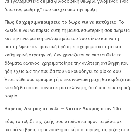
να εγκλωβιστείς σε μια φιλοσοφική θεωρία, γινόμενος ένας
“αιώνιος μαθητής” που απέχει από την πράξη.
Πώς θα χρησιμοποιήσεις το δώρο για να πετύχεις:
Το
κλειδί είναι να πάρεις αυτή τη βαθιά, εσωτερική σου αλήθεια
και την πνευματική ανεξαρτησία του 9ου οίκου και να τη
μετατρέψεις σε πρακτική δράση, επιχειρηματικότητα και
καθημερινή στρατηγική. Δεν χρειάζεται να ακολουθείς τα
δόγματα κανενός· χρησιμοποίησε την ανώτερη αντίληψη που
ήδη έχεις ως την πυξίδα που θα καθοδηγεί το ρίσκο σου.
Έτσι, κάθε σου εμπορική ή επικοινωνιακή μάχη θα κερδίζεται
επειδή θα πατάει πάνω σε μια ακλόνητη, δική σου εσωτερική
σοφία.
Βόρειος Δεσμός στον 4ο – Νότιος Δεσμός στον 10ο
Εδώ, το ταξίδι της ζωής σου στρέφεται προς τα μέσα, με
σκοπό να βρεις τη συναισθηματική σου ειρήνη, τις ρίζες σου