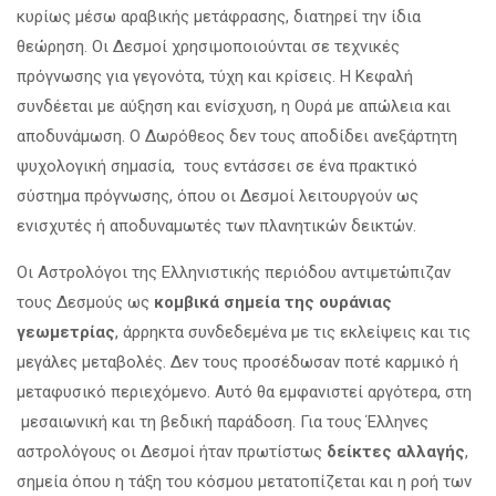
κυρίως μέσω αραβικής μετάφρασης, διατηρεί την ίδια
θεώρηση. Οι Δεσμοί χρησιμοποιούνται σε τεχνικές
πρόγνωσης για γεγονότα, τύχη και κρίσεις. Η Κεφαλή
συνδέεται με αύξηση και ενίσχυση, η Ουρά με απώλεια και
αποδυνάμωση. Ο Δωρόθεος δεν τους αποδίδει ανεξάρτητη
ψυχολογική σημασία, τους εντάσσει σε ένα πρακτικό
σύστημα πρόγνωσης, όπου οι Δεσμοί λειτουργούν ως
ενισχυτές ή αποδυναμωτές των πλανητικών δεικτών.
Οι Αστρολόγοι της Ελληνιστικής περιόδου αντιμετώπιζαν
τους Δεσμούς ως
κομβικά σημεία της ουράνιας
γεωμετρίας
, άρρηκτα συνδεδεμένα με τις εκλείψεις και τις
μεγάλες μεταβολές. Δεν τους προσέδωσαν ποτέ καρμικό ή
μεταφυσικό περιεχόμενο. Αυτό θα εμφανιστεί αργότερα, στη
μεσαιωνική και τη βεδική παράδοση. Για τους Έλληνες
αστρολόγους οι Δεσμοί ήταν πρωτίστως
δείκτες αλλαγής
,
σημεία όπου η τάξη του κόσμου μετατοπίζεται και η ροή των