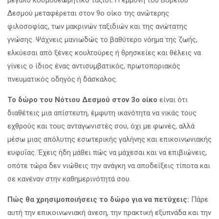
Δεσμού μεταφέρεται στον 9ο οίκο της ανώτερης
φιλοσοφίας, των μακρινών ταξιδιών και της ανώτατης
γνώσης. Ψάχνεις μανιωδώς το βαθύτερο νόημα της ζωής,
ελκύεσαι από ξένες κουλτούρες ή θρησκείες και θέλεις να
γίνεις ο ίδιος ένας αντισυμβατικός, πρωτοποριακός
πνευματικός οδηγός ή δάσκαλος.
Το δώρο του Νότιου Δεσμού στον 3ο οίκο
είναι ότι
διαθέτεις μια απίστευτη, έμφυτη ικανότητα να νικάς τους
εχθρούς και τους ανταγωνιστές σου, όχι με φωνές, αλλά
μέσω μιας απόλυτης εσωτερικής γαλήνης και επικοινωνιακής
ευφυΐας. Έχεις ήδη μάθει πώς να μάχεσαι και να επιβιώνεις,
οπότε τώρα δεν νιώθεις την ανάγκη να αποδείξεις τίποτα και
σε κανέναν στην καθημερινότητά σου.
Πώς θα χρησιμοποιήσεις το δώρο για να πετύχεις:
Πάρε
αυτή την επικοινωνιακή άνεση, την πρακτική εξυπνάδα και την