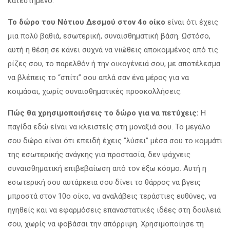
κατεστημένο.
Το δώρο του Νότιου Δεσμού στον 4ο οίκο
είναι ότι έχεις
μια πολύ βαθιά, εσωτερική, συναισθηματική βάση. Ωστόσο,
αυτή η θέση σε κάνει συχνά να νιώθεις αποκομμένος από τις
ρίζες σου, το παρελθόν ή την οικογένειά σου, με αποτέλεσμα
να βλέπεις το “σπίτι” σου απλά σαν ένα μέρος για να
κοιμάσαι, χωρίς συναισθηματικές προσκολλήσεις.
Πώς θα χρησιμοποιήσεις το δώρο για να πετύχεις:
Η
παγίδα εδώ είναι να κλειστείς στη μοναξιά σου. Το μεγάλο
σου δώρο είναι ότι επειδή έχεις “λύσει” μέσα σου το κομμάτι
της εσωτερικής ανάγκης για προστασία, δεν ψάχνεις
συναισθηματική επιβεβαίωση από τον έξω κόσμο. Αυτή η
εσωτερική σου αυτάρκεια σου δίνει το θάρρος να βγεις
μπροστά στον 10ο οίκο, να αναλάβεις τεράστιες ευθύνες, να
ηγηθείς και να εφαρμόσεις επαναστατικές ιδέες στη δουλειά
σου, χωρίς να φοβάσαι την απόρριψη. Χρησιμοποίησε τη