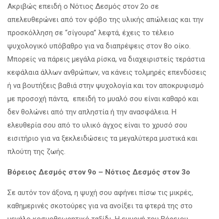
Ακριβώς επειδή ο Νότιος Δεσμός στον 2ο σε
απελευθερώνει από τον φόβο της υλικής απώλειας και την
προσκόλληση σε “σίγουρα” λεφτά, έχεις το τέλειο
ψυχολογικό υπόβαθρο για να διαπρέψεις στον 8ο οίκο.
Μπορείς να πάρεις μεγάλα ρίσκα, να διαχειριστείς τεράστια
κεφάλαια άλλων ανθρώπων, να κάνεις τολμηρές επενδύσεις
ή να βουτήξεις βαθιά στην ψυχολογία και τον αποκρυφισμό
με προσοχή πάντα, επειδή το μυαλό σου είναι καθαρό και
δεν θολώνει από την απληστία ή την ανασφάλεια. Η
ελευθερία σου από το υλικό άγχος είναι το χρυσό σου
εισιτήριο για να ξεκλειδώσεις τα μεγαλύτερα μυστικά και
πλούτη της ζωής.
Βόρειος Δεσμός στον 9ο – Νότιος Δεσμός στον 3ο
Σε αυτόν τον άξονα, η ψυχή σου αφήνει πίσω τις μικρές,
καθημερινές σκοτούρες για να ανοίξει τα φτερά της στο
μεγάλο κοσμοθεωρητικό ταξίδι. Η εμμονή του Βόρειου