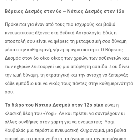
Βόρειος Δεσμός στον 6ο – Νότιος Δεσμός στον 12ο
Πρόκειται για έναν από τους πιο ισχυρούς και βαθιά
πνευματικούς άξονες στη Βεδική Αστρολογία. Εδώ, η
αποστολή σου είναι να φέρεις τη μεταφυσική σου δύναμη
μέσα στην καθημερινή, γήινη πραγματικότητα. Ο Βόρειος
Δεσμός στον 6ο οίκο οίκος των χρεών, των ασθενειών και
των εχθρών λειτουργεί ως μια απόρθητη ασπίδα. Σου δίνει
την ωμή δύναμη, τη στρατηγική και την αντοχή να ξεπερνάς
κάθε εμπόδιο και να νικάς τους πάντες στην καθημερινότητά
σου.
Το δώρο του Νότιου Δεσμού στον 12ο οίκο
είναι η
κλασική θέση του «Yogi». Αν και πρέπει να συντρέχουν κι
άλλες συνθήκες στον χάρτη για να ονομαστείς Yogi.
Κουβαλάς μια τεράστια πνευματική κληρονομιά, μια βαθιά
επαφή με το υποσυνείδητο, τα όνειρα και την απομόνωση,