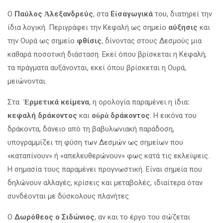
Ο
Παύλος Ἀλεξανδρεύς
, στα
Εἰσαγωγικά
του, διατηρεί την
ίδια λογική. Περιγράφει την Κεφαλή ως σημείο
αύξησις
και
την Ουρά ως σημείο
φθίσις
, δίνοντας στους Δεσμούς μια
καθαρά ποσοτική διάσταση. Εκεί όπου βρίσκεται η Κεφαλή,
τα πράγματα αυξάνονται, εκεί όπου βρίσκεται η Ουρά,
μειώνονται.
Στα
Ἑρμετικά κείμενα
, η ορολογία παραμένει η ίδια
:
κεφαλή δράκοντος
και
οὐρὰ δράκοντος
. Η εικόνα του
δράκοντα, δάνειο από τη βαβυλωνιακή παράδοση,
υπογραμμίζει τη φύση των Δεσμών ως σημείων που
«καταπίνουν» ή «απελευθερώνουν» φως κατά τις εκλείψεις.
Η σημασία τους παραμένει προγνωστική. Είναι σημεία που
δηλώνουν αλλαγές, κρίσεις και μεταβολές, ιδιαίτερα όταν
συνδέονται με δύσκολους πλανήτες.
Ο
Δωρόθεος ο Σιδώνιος
, αν και το έργο του σώζεται