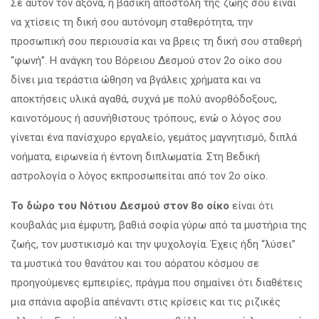
Σε αυτόν τον άξονα, η βασική αποστολή της ζωής σου είναι
να χτίσεις τη δική σου αυτόνομη σταθερότητα, την
προσωπική σου περιουσία και να βρεις τη δική σου σταθερή
“φωνή”. Η ανάγκη του Βόρειου Δεσμού στον 2ο οίκο σου
δίνει μια τεράστια ώθηση να βγάλεις χρήματα και να
αποκτήσεις υλικά αγαθά, συχνά με πολύ ανορθόδοξους,
καινοτόμους ή ασυνήθιστους τρόπους, ενώ ο λόγος σου
γίνεται ένα πανίσχυρο εργαλείο, γεμάτος μαγνητισμό, διπλά
νοήματα, ειρωνεία ή έντονη διπλωματία. Στη Βεδική
αστρολογία ο λόγος εκπροσωπείται από τον 2ο οίκο.
Το δώρο του Νότιου Δεσμού στον 8ο οίκο
είναι ότι
κουβαλάς μια έμφυτη, βαθιά σοφία γύρω από τα μυστήρια της
ζωής, τον μυστικισμό και την ψυχολογία. Έχεις ήδη “λύσει”
τα μυστικά του θανάτου και του αόρατου κόσμου σε
προηγούμενες εμπειρίες, πράγμα που σημαίνει ότι διαθέτεις
μια σπάνια αφοβία απέναντι στις κρίσεις και τις ριζικές