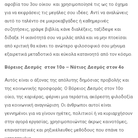
αφοβία του 3ου οίκου και χρησιμοποίησέ τις ως το όχημα
για να εκφράσεις τις μεγάλες σου ιδέες. Αντί να αναλώνεις
αυτό το ταλέντο σε μικροκαβγάδες ή καθημερινές
συζητήσεις, γράψε βιβλία, κάνε διαλέξεις, ταξίδεψε και
δίδαξε. Η ικανότητά σου να μιλάς απλά και να μην πτοείσαι
από κριτική θα κάνει το ανώτερο φιλοσοφικό σου μήνυμα
εξαιρετικά μεταδοτικό και εύκολα κατανοητό από τον κόσμο.
Βόρειος Δεσμός στον 10ο – Νότιος Δεσμός στον 4ο
Αυτός είναι ο άξονας της απόλυτης δημόσιας προβολής και
της κοινωνικής προσφοράς. Ο Βόρειος Δεσμός στον 10ο
οίκο, της καριέρας, φέρνει μια τεράστια, ακόρεστη φιλοδοξία
για κοινωνική αναγνώριση. Οι άνθρωποι αυτοί είναι
γεννημένοι για να γίνουν ηγέτες, πολιτικοί ή να κυριαρχήσουν
στην αγορά εργασίας, χρησιμοποιώντας άκρως καινοτόμες,
επαναστατικές και ρηξικέλευθες μεθόδους που σπάνε το