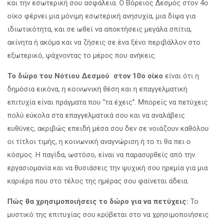
και την εσωτερική σου ασφάλεια. Ο Βόρειος Δεσμός στον 4ο
οίκο φέρνει μια μόνιμη εσωτερική ανησυχία, μια δίψα για
ιδιωτικότητα, και σε ωθεί να αποκτήσεις μεγάλα σπίτια,
ακίνητα ή ακόμα και να ζήσεις σε ένα ξένο περιβάλλον στο
εξωτερικό, ψάχνοντας το μέρος που ανήκεις.
Το δώρο του Νότιου Δεσμού στον 10ο οίκο
είναι ότι η
δημόσια εικόνα, η κοινωνική θέση και η επαγγελματική
επιτυχία είναι πράγματα που “τα έχεις”. Μπορείς να πετύχεις
πολύ εύκολα στα επαγγελματικά σου και να αναλάβεις
ευθύνες, ακριβώς επειδή μέσα σου δεν σε νοιάζουν καθόλου
οι τίτλοι τιμής, η κοινωνική αναγνώριση ή το τι θα πει ο
κόσμος. Η παγίδα, ωστόσο, είναι να παρασυρθείς από την
εργασιομανία και να θυσιάσεις την ψυχική σου ηρεμία για μια
καριέρα που στο τέλος της ημέρας σου φαίνεται άδεια.
Πώς θα χρησιμοποιήσεις το δώρο για να πετύχεις:
Το
μυστικό της επιτυχίας σου κρύβεται στο να χρησιμοποιήσεις