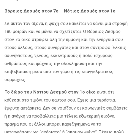
Βόρειος Δεσμός στον 7ο – Νότιος Δεσμός στον 1ο
Σε αυτόν τον άξονα, η ψυχή σου καλείται να κάνει μια στροφή
180 μοιρών και να μάθει να σχετίζεται. Ο Βόρειος Δεσμός
στον 7ο οίκο στρέφει όλη την εμμονή και την ενέργειά σου
στους άλλους, στους συνεργάτες και στον σύντροφο. Έλκεις
ασυνήθιστους, ξένους, εκκεντρικούς ή πολύ ισχυρούς
ανθρώπους και ψάχνεις την ολοκλήρωση και την
επιβεβαίωση μέσα από τον γάμο ή τις επαγγελματικές
συμμαχίες.
Το δώρο του Νότιου Δεσμού στον 1ο οίκο
είναι ότι
κάθεσαι στο τιμόνι του εαυτού σου. Έχεις μια τεράστια,
έμφυτη αυτάρκεια. Δεν σε νοιάζουν οι κοινωνικές συμβάσεις
ή η ανάγκη να προβάλλεις μια τέλεια εξωτερική εικόνα,
πράγμα που οι άλλοι μπορεί παρεξηγημένα να το
μεταφράσουν ως “αχάριστο” ή “απομονωμένο”. Ξέρεις πολύ