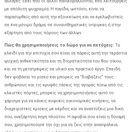
αλλαγές. Εκεί που οι άλλοι πανικοβάλλονται, εσύ λειτουργείς
με απόλυτη ψυχραιμία. Η παγίδα, ωστόσο, είναι να
παρασυρθείς από αυτή την εξοικείωση και να εγκλωβιστείς
σε ένα μόνιμο δράμα, σε συναισθηματικές ίντριγκες ή στην
εξάρτηση από τους πόρους των άλλων.
Πώς θα χρησιμοποιήσεις το δώρο για να πετύχεις:
Το
κλειδί για την επιτυχία σου είναι να πάρεις αυτή την τεράστια
ψυχική ανθεκτικότητα και τη διορατικότητα του 8ου οίκου,
και να τη μετατρέψεις σε υλικό και πρακτικό έργο. Επειδή
δεν φοβάσαι το ρίσκο και μπορείς να “διαβάζεις” τους
ανθρώπους και τις κρυφές τάσεις της αγοράς πίσω από τις
κλειστές πόρτες, μπορείς να χρησιμοποιήσεις αυτό το
χάρισμα για να κάνεις ευφυείς οικονομικές κινήσεις, να
διαχειριστείς κρίσεις με κέρδος και να αναπτύξεις μια δική
σου, ανεξάρτητη πηγή πλούτου. Η αφοβία σου είναι η δύναμή
σου, χρησιμοποίησέ την όχι για να ζεις στην ανασφάλεια,