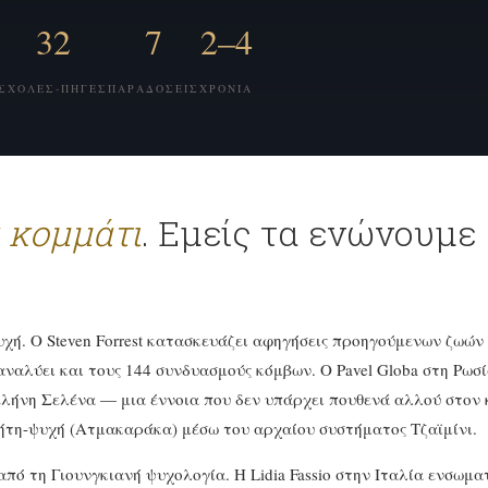
32
7
2–4
ΣΧΟΛΈΣ-ΠΗΓΈΣ
ΠΑΡΑΔΌΣΕΙΣ
ΧΡΌΝΙΑ
 κομμάτι
. Εμείς τα ενώνουμε
υχή. Ο Steven Forrest κατασκευάζει αφηγήσεις προηγούμενων ζωών
αναλύει και τους 144 συνδυασμούς κόμβων. Ο Pavel Globa στη Ρωσ
ελήνη Σελένα — μια έννοια που δεν υπάρχει πουθενά αλλού στον 
νήτη-ψυχή (Ατμακαράκα) μέσω του αρχαίου συστήματος Τζαϊμίνι.
από τη Γιουνγκιανή ψυχολογία. Η Lidia Fassio στην Ιταλία ενσωμα