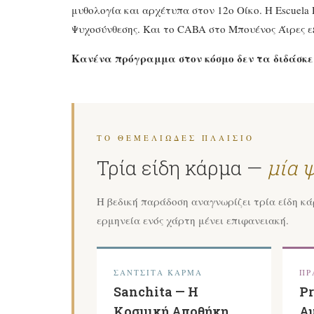
μυθολογία και αρχέτυπα στον 12ο Οίκο. Η Escuel
Ψυχοσύνθεσης. Και το CABA στο Μπουένος Άιρες ε
Κανένα πρόγραμμα στον κόσμο δεν τα διδάσκε
ΤΟ ΘΕΜΕΛΙΏΔΕΣ ΠΛΑΊΣΙΟ
Τρία είδη κάρμα —
μία 
Η βεδική παράδοση αναγνωρίζει τρία είδη κά
ερμηνεία ενός χάρτη μένει επιφανειακή.
ΣΑΝΤΣΊΤΑ ΚΆΡΜΑ
ΠΡ
Sanchita — Η
Pr
Κοσμική Αποθήκη
Αυ