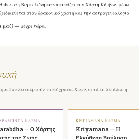
a Huber στη Βαρκελώνη κατασκευάζει τον Χάρτη Κόμβων μέσω
ξειδικεύεται στον δρακονικό χάρτη και την αστρογενεαλογία.
ι μαζί
— μέχρι τώρα.
ψυχή
ρμα που λειτουργούν ταυτόχρονα. Χωρίς αυτό το πλαίσιο, η
ΑΡΆΜΠΝΤΑ ΚΆΡΜΑ
ΚΡΙΓΙΑΜΆΝΑ ΚΆΡΜΑ
arabdha — Ο Χάρτης
Kriyamana — Η
τής της Ζωής
Ελεύθερη Βούληση