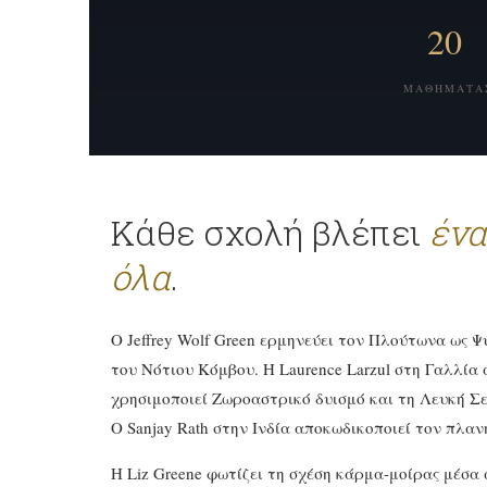
20
ΜΑΘΉΜΑΤΑ
Κάθε σχολή βλέπει
ένα
όλα
.
Ο Jeffrey Wolf Green ερμηνεύει τον Πλούτωνα ως Ψ
του Νότιου Κόμβου. Η Laurence Larzul στη Γαλλία 
χρησιμοποιεί Ζωροαστρικό δυισμό και τη Λευκή Σ
Ο Sanjay Rath στην Ινδία αποκωδικοποιεί τον πλα
Η Liz Greene φωτίζει τη σχέση κάρμα-μοίρας μέσα 