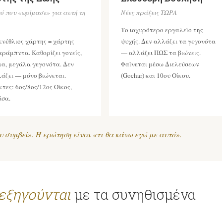
ό που «ωρίμασε» για αυτή τη
Νέες πράξεις ΤΩΡΑ
Το ισχυρότερο εργαλείο της
ενέθλιος χάρτης = χάρτης
ψυχής. Δεν αλλάζει τα γεγονότα
ράμπντα. Καθορίζει γονείς,
— αλλάζει ΠΩΣ τα βιώνεις.
α, μεγάλα γεγονότα. Δεν
Φαίνεται μέσω Διελεύσεων
άζει — μόνο βιώνεται.
(Gochar) και 10ου Οίκου.
κτες: 6ος/8ος/12ος Οίκος,
άσα.
υ συμβεί». Η ερώτηση είναι «τι θα κάνω εγώ με αυτό».
εξηγούνται
με τα συνηθισμένα