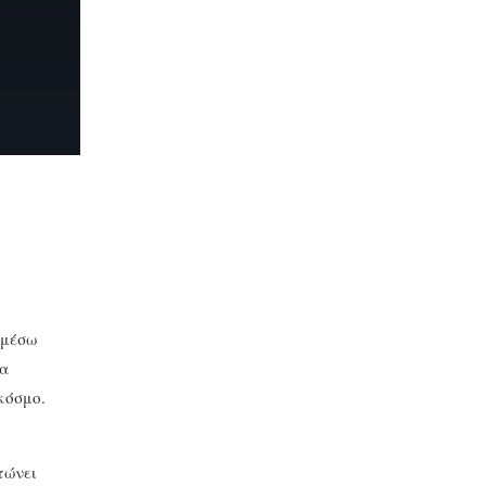
 μέσω
ία
κόσμο.
τώνει