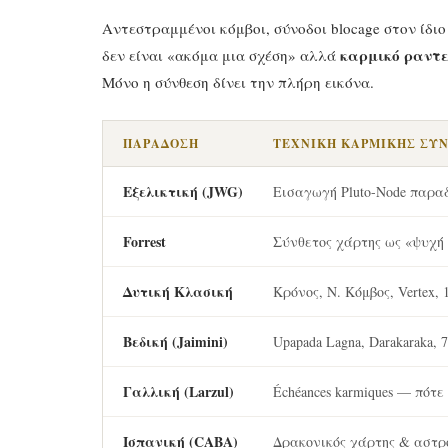
Αντεστραμμένοι κόμβοι, σύνοδοι blocage στον ίδι
καρμικό ραντ
δεν είναι «ακόμα μια σχέση» αλλά
Μόνο η σύνθεση δίνει την πλήρη εικόνα.
ΠΑΡΆΔΟΣΗ
ΤΕΧΝΙΚΉ ΚΑΡΜΙΚΉΣ ΣΥ
Εξελικτική (JWG)
Εισαγωγή Pluto-Node παρα
Forrest
Σύνθετος χάρτης ως «ψυχή 
Δυτική Κλασική
Κρόνος, Ν. Κόμβος, Vertex,
Βεδική (Jaimini)
Upapada Lagna, Darakaraka,
Γαλλική (Larzul)
Échéances karmiques — πότε
Ισπανική (CABA)
Δρακονικός χάρτης & αστρ