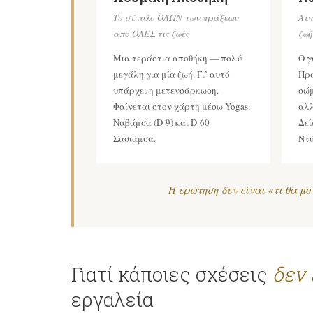
Το σύνολο ΟΛΩΝ των πράξεων
Αυτ
από ΟΛΕΣ τις ζωές
ζωή
Μια τεράστια αποθήκη — πολύ
Ο γ
μεγάλη για μία ζωή. Γι’ αυτό
Πρα
υπάρχει η μετενσάρκωση.
σώμ
Φαίνεται στον χάρτη μέσω Yogas,
αλλ
Ναβάμσα (D-9) και D-60
Δεί
Σασιάμσα.
Ντ
Η ερώτηση δεν είναι «τι θα μο
Γιατί κάποιες σχέσεις
δεν 
εργαλεία