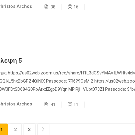
hristos Archos
38
16
λεψη 5
ημα https://us02web.zoom.us/rec/share/H1L3dCSvYMAVILWHtv4
GQ.kL5hxBbGPZ4QINlX Passcode: 7R6?9CsM 2 https://us02web.zo
l8W3FDtSD684G0PbArxdZgpD9Yqn.MPlRji_VUbt073ZI Passcode: $^b
//us02web.zoom.us/rec/share/JFSVVfzrznXpKnGTfOuwTjwMo0DIx
hristos Archos
41
11
WcK Passcode: 7w11dM$P 4
//us02web.zoom.us/rec/share/Wgsn_Eq5RkldBJ2sdzIP8SmztRMo8
sscode: $U?xL0wL 5 https://us02web.zoom.us/rec/share/rpL9QGibj
1
2
3
yCnQ3R4UZVWsJpB_aQtAe5m.ya50LkhxIRZCbXT- Passcode: tCZ&