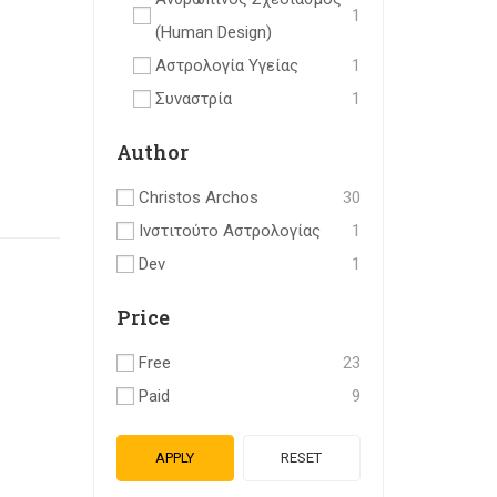
1
(human Design)
Αστρολογία Υγείας
1
Συναστρία
1
Author
Christos Archos
30
Ινστιτούτο Αστρολογίας
1
Dev
1
Price
Free
23
Paid
9
APPLY
RESET