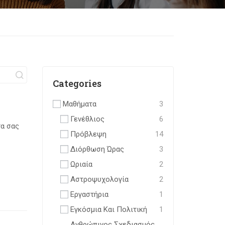
Categories
Μαθήματα
3
Γενέθλιος
6
τα σας
Πρόβλεψη
14
Διόρθωση Ώρας
3
Ωριαία
2
Αστροψυχολογία
2
Εργαστήρια
1
Εγκόσμια Και Πολιτική
1
Ανθρώπινος Σχεδιασμός