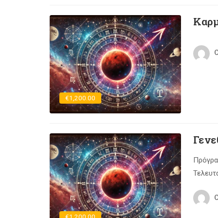
Καρμ
C
€1,200.00
Γενε
Πρόγρα
Τελευτα
C
€1,200.00