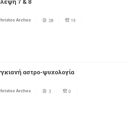
λεψη 7 & 8
hristos Archos
28
19
νγκιανή αστρο-ψυχολογία
hristos Archos
3
0