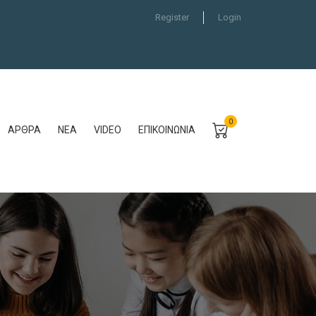
Register
Login
0
ΆΡΘΡΑ
ΝΈΑ
VIDEO
ΕΠΙΚΟΙΝΩΝΊΑ