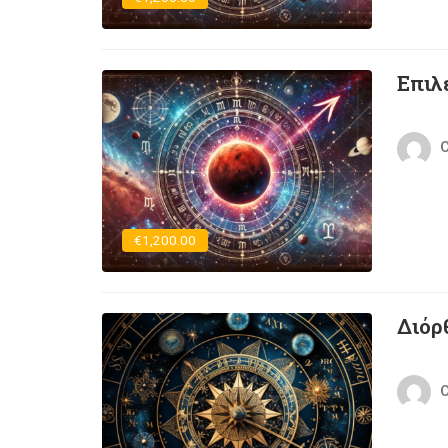
Επιλ
C
€1,200.00
Διόρ
C