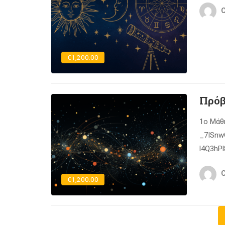
C
€1,200.00
Πρόβ
1ο Μάθ
_7ISnw
l4Q3hP
https:
C
hMzJ8N
€1,200.00
https:
v8dr Pa
EmZEKf