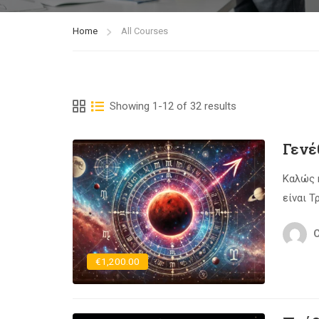
Home
All Courses
Showing 1-12 of 32 results
Γενέ
Καλώς ή
είναι Τ
C
€1,200.00