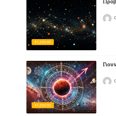
Πρόβ
C
€1,200.00
Γιου
C
€1,200.00