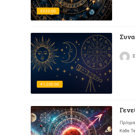
€320.00
Συνα
€1,200.00
Γενε
Πρόγρα
Κάθε Τε