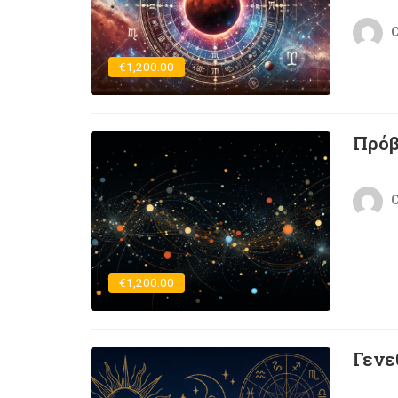
C
€1,200.00
Πρόβ
C
€1,200.00
Γενε