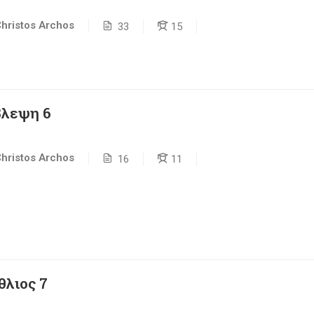
hristos Archos
33
15
λεψη 6
hristos Archos
16
11
θλιος 7