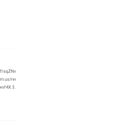
eM1sqZNvVJtI_1Kuk8_N2KCAcaIM5C7tUsG-
om.us/rec/share/Hhq48lZNsNzpp380vGrOznkCV15Vr-
wvf4X 3
ROjxZLIeZg3SNZs-g1VUEdm5VJwID6wh3xK.qlpOZ3-
rRZ972RM1mQ3OLRLwn7LjuIZs4OSA1lApts.hbj94gM0sJu-
tJXlJrrVKsRtIm1pMlTz5fbIr-
GF!5 6