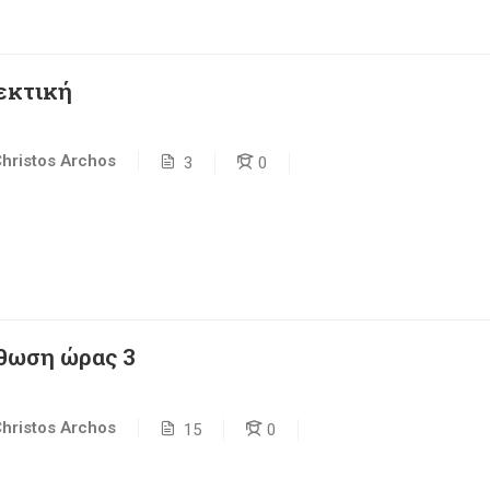
εκτική
hristos Archos
3
0
θωση ώρας 3
hristos Archos
15
0